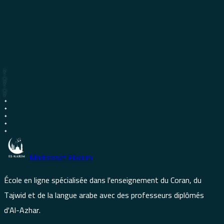
“
Prof excellent, à l'écoute et très pédagogue
”
SG
GP
ser gge
Guillaume Paquit
✦
✦
✦
✦
✦
Madrassat Elkarim
École en ligne spécialisée dans l'enseignement du Coran, du
Tajwid et de la langue arabe avec des professeurs diplômés
Trustpilot
d'Al-Azhar.