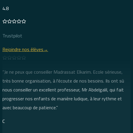
4.8
Trustpilot
Rejoindre nos élèves
→
“
Je ne peux que conseiller Madrassat Elkarim. Ecole sérieuse,
très bonne organisation, à l'écoute de nos besoins. Ils ont sû
nous conseiller un excellent professeur, Mr Abdelgalil, qui fait
progresser nos enfants de manière ludique, à leur rythme et
avec beaucoup de patience.
”
Google
C
Google