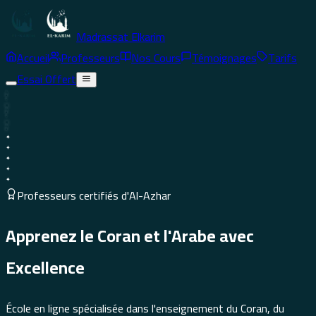
SS
Sabrina Sml
Madrassat Elkarim
Accueil
Professeurs
Nos Cours
Témoignages
Tarifs
Essai Offert
✦
✦
✦
✦
✦
Professeurs certifiés d'Al-Azhar
Apprenez
le
Coran
et
l'Arabe
avec
Excellence
Google
École en ligne spécialisée dans l'enseignement du Coran, du