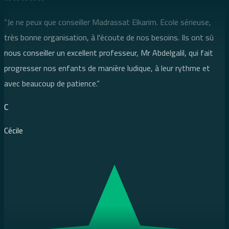
MK
“
Je ne peux que conseiller Madrassat Elkarim. Ecole sérieuse,
Mélyna Kadi
très bonne organisation, à l'écoute de nos besoins. Ils ont sû
nous conseiller un excellent professeur, Mr Abdelgalil, qui fait
progresser nos enfants de manière ludique, à leur rythme et
Google
avec beaucoup de patience.
”
Google
C
“
Cheikh Yahya Moussa est un excellent professeur Allahoumma
Barik. Il est très patient avec mon fils de 10ans qui ne voulait
Cécile
“
Je vous recommande vivement les cours Madrassat ! Cela fait
plus apprendre le Coran. Cheikh sait comment s’y prendre avec lui
2mois que ma fille a commencé les cours et elle a rapidement
et le cours devient alors agréable et ludique el hamdoulillah.
progressé !
”
Qu’Allah le récompense grandement 🤲🤲
”
JA
WK
Julien A
Wahiba Kherouaa