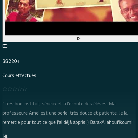
38 220+
Cours effectués
Google
Google
“
Très bon institut, sérieux et à l'écoute des élèves. Ma
professeure Amel est une perle, très douce et patiente. Je la
remercie pour tout ce que j'ai déjà appris :) BarakAllahoufikoum!
”
“
Très bonne expérience avec Mme Ayat une très bonne
professeure d’arabe en même pas 1 mois j’ai avancé en tant que
NL