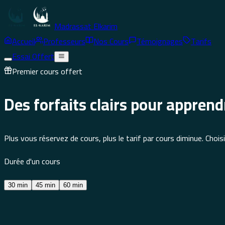
Madrassat Elkarim
Accueil
Professeurs
Nos Cours
Témoignages
Tarifs
Essai Offert
Premier cours offert
Des forfaits clairs pour
apprend
Plus vous réservez de cours, plus le tarif par cours diminue. Cho
Durée d'un cours
30
min
45
min
60
min